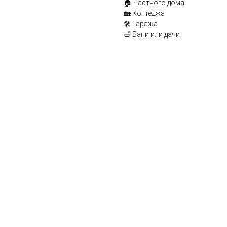
🏠 Частного дома
🏡 Коттеджа
🛠️ Гаража
🛁 Бани или дачи