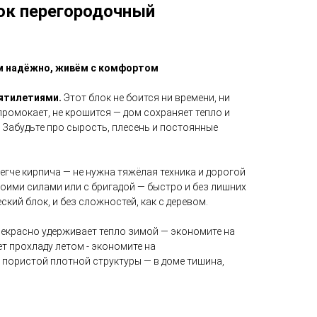
ок перегородочный
м надёжно, живём с комфортом
ятилетиями.
Этот блок не боится ни времени, ни
 промокает, не крошится — дом сохраняет тепло и
. Забудьте про сырость, плесень и постоянные
егче кирпича — не нужна тяжёлая техника и дорогой
оими силами или с бригадой — быстро и без лишних
ский блок, и без сложностей, как с деревом.
екрасно удерживает тепло зимой — экономите на
т прохладу летом - экономите на
 пористой плотной структуры — в доме тишина,